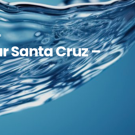
S
r Santa Cruz –