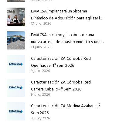
conducción de abastecimiento para
reforzar el suministro de agua de
EMACSA implantará un Sistema
Córdoba
Dinámico de Adquisición para agilizar la
17 julio, 2026
contratación de obras en sus redes e
instalaciones
EMACSA inicia hoy las obras de una
nueva arteria de abastecimiento y una
13 julio, 2026
red de agua no potable en Ingeniero
Ruiz de Azúa
Caracterización ZA Córdoba Red
Quemadas- 1ª Sem 2026
9 julio, 2026
Caracterización ZA Córdoba Red
Carrera Caballo-1º Sem 2026
9 julio, 2026
Caracterización ZA Medina Azahara-1º
Sem 2026
9 julio, 2026