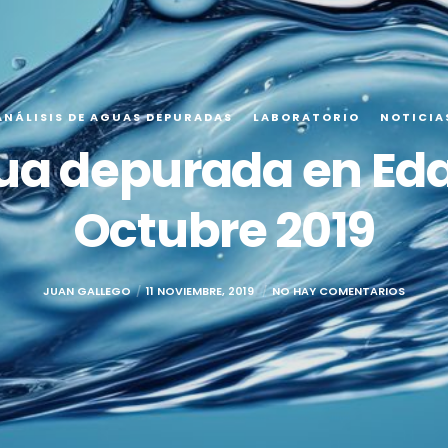
ANÁLISIS DE AGUAS DEPURADAS
LABORATORIO
NOTICIA
gua depurada en Eda
Octubre 2019
JUAN GALLEGO
11 NOVIEMBRE, 2019
NO HAY COMENTARIOS