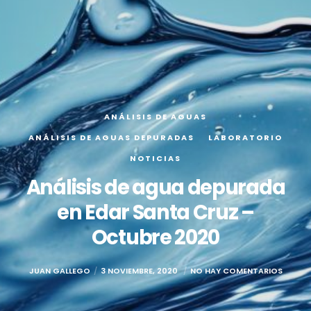
ANÁLISIS DE AGUAS
ANÁLISIS DE AGUAS DEPURADAS
LABORATORIO
NOTICIAS
Análisis de agua depurada
en Edar Santa Cruz –
Octubre 2020
JUAN GALLEGO
3 NOVIEMBRE, 2020
NO HAY COMENTARIOS