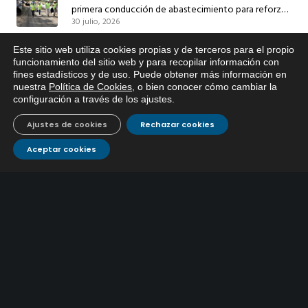
primera conducción de abastecimiento para reforzar
30 julio, 2026
el suministro de agua de Córdoba
EMACSA implantará un Sistema Dinámico de
Este sitio web utiliza cookies propias y de terceros para el propio
Adquisición para agilizar la contratación de obras en
x
funcionamiento del sitio web y para recopilar información con
17 julio, 2026
fines estadísticos y de uso. Puede obtener más información en
Si tiene cualquier duda sobre
sus redes e instalaciones
nuestra
Política de Cookies
, o bien conocer cómo cambiar la
EMACSA, haga click abajo.
EMACSA inicia hoy las obras de una nueva arteria de
configuración a través de los ajustes
.
abastecimiento y una red de agua no potable en
Ajustes de cookies
Rechazar cookies
13 julio, 2026
Ingeniero Ruiz de Azúa
Aceptar cookies
Caracterización ZA Córdoba Red Quemadas- 1ª Sem
2026
9 julio, 2026
Caracterización ZA Córdoba Red Carrera Caballo-1º
Sem 2026
9 julio, 2026
Caracterización ZA Medina Azahara-1º Sem 2026
9 julio, 2026