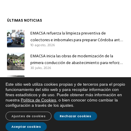
ÚLTIMAS NOTICIAS
EMACSA refuerza la limpieza preventiva de
colectores e imbornales para preparar Córdoba ante
10 agosto, 2026
las lluvias
EMACSA inicia las obras de modernización de la
primera conducción de abastecimiento para reforzar
30 julio, 2026
el suministro de agua de Córdoba
EMACSA implantará un Sistema Dinámico de
Este sitio web utiliza cookies propias y de terceros para el propio
Adquisición para agilizar la contratación de obras en
x
funcionamiento del sitio web y para recopilar información con
17 julio, 2026
sus redes e instalaciones
fines estadísticos y de uso. Puede obtener más información en
Si tiene cualquier duda sobre
nuestra
Política de Cookies
, o bien conocer cómo cambiar la
EMACSA inicia hoy las obras de una nueva arteria de
EMACSA, haga click abajo.
configuración a través de los ajustes
.
abastecimiento y una red de agua no potable en
13 julio, 2026
Ingeniero Ruiz de Azúa
Ajustes de cookies
Rechazar cookies
Caracterización ZA Córdoba Red Quemadas- 1ª Sem
Aceptar cookies