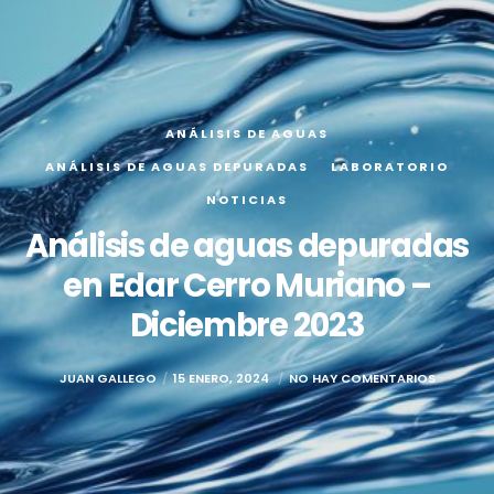
ANÁLISIS DE AGUAS
ANÁLISIS DE AGUAS DEPURADAS
LABORATORIO
NOTICIAS
Análisis de aguas depuradas
en Edar Cerro Muriano –
Diciembre 2023
JUAN GALLEGO
15 ENERO, 2024
NO HAY COMENTARIOS