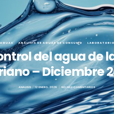
 AGUAS
ANÁLISIS DE AGUAS DE CONSUMO
LABORATORI
ontrol del agua de l
iano – Diciembre 
ANALISIS
12 ENERO, 2026
NO HAY COMENTARIOS