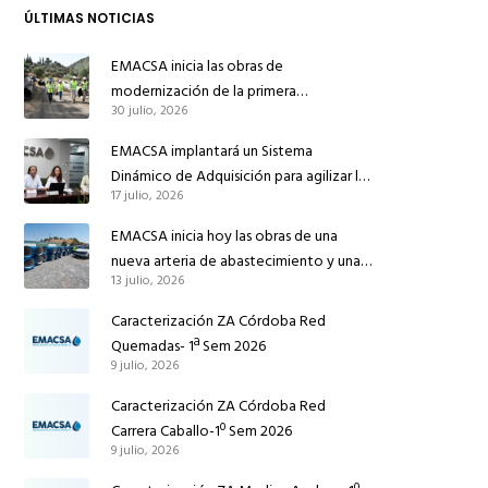
ÚLTIMAS NOTICIAS
EMACSA inicia las obras de
modernización de la primera
30 julio, 2026
conducción de abastecimiento para
reforzar el suministro de agua de
EMACSA implantará un Sistema
Córdoba
Dinámico de Adquisición para agilizar la
17 julio, 2026
contratación de obras en sus redes e
instalaciones
EMACSA inicia hoy las obras de una
nueva arteria de abastecimiento y una
13 julio, 2026
red de agua no potable en Ingeniero
Ruiz de Azúa
Caracterización ZA Córdoba Red
Quemadas- 1ª Sem 2026
9 julio, 2026
Caracterización ZA Córdoba Red
Carrera Caballo-1º Sem 2026
9 julio, 2026