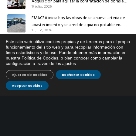
Adquisición para agilizar la contratación de obras en
17 julio, 2026
sus redes e instalaciones
EMACSA inicia hoy las obras de una nueva arteria de
abastecimiento y una red de agua no potable en
13 julio, 2026
Ingeniero Ruiz de Azúa
Caracterización ZA Córdoba Red Quemadas- 1ª Sem
Este sitio web utiliza cookies propias y de terceros para el propio
x
funcionamiento del sitio web y para recopilar información con
2026
fines estadísticos y de uso. Puede obtener más información en
Si tiene cualquier duda sobre
9 julio, 2026
nuestra
Política de Cookies
, o bien conocer cómo cambiar la
EMACSA, haga click abajo.
configuración a través de los ajustes
.
Caracterización ZA Córdoba Red Carrera Caballo-1º
Sem 2026
Ajustes de cookies
Rechazar cookies
9 julio, 2026
Aceptar cookies
Caracterización ZA Medina Azahara-1º Sem 2026
9 julio, 2026
CONTÁCTANOS