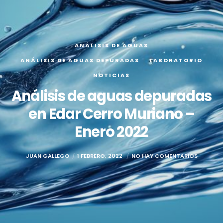
ANÁLISIS DE AGUAS
ANÁLISIS DE AGUAS DEPURADAS
LABORATORIO
NOTICIAS
Análisis de aguas depuradas
en Edar Cerro Muriano –
Enero 2022
JUAN GALLEGO
1 FEBRERO, 2022
NO HAY COMENTARIOS