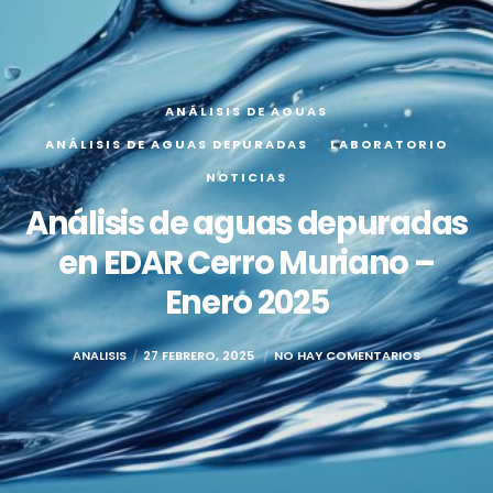
ANÁLISIS DE AGUAS
ANÁLISIS DE AGUAS DEPURADAS
LABORATORIO
NOTICIAS
Análisis de aguas depuradas
en EDAR Cerro Muriano –
Enero 2025
ANALISIS
27 FEBRERO, 2025
NO HAY COMENTARIOS