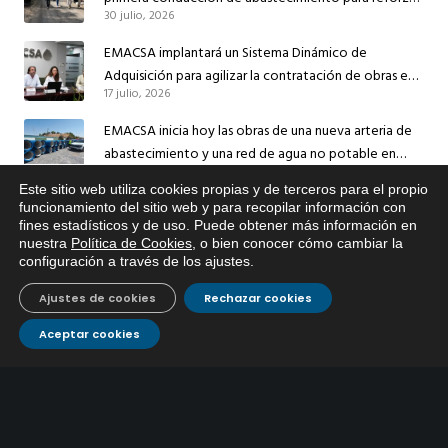
30 julio, 2026
el suministro de agua de Córdoba
EMACSA implantará un Sistema Dinámico de
Adquisición para agilizar la contratación de obras en
17 julio, 2026
sus redes e instalaciones
EMACSA inicia hoy las obras de una nueva arteria de
abastecimiento y una red de agua no potable en
13 julio, 2026
Ingeniero Ruiz de Azúa
Este sitio web utiliza cookies propias y de terceros para el propio
Caracterización ZA Córdoba Red Quemadas- 1ª Sem
x
funcionamiento del sitio web y para recopilar información con
fines estadísticos y de uso. Puede obtener más información en
Si tiene cualquier duda sobre
2026
nuestra
Política de Cookies
, o bien conocer cómo cambiar la
EMACSA, haga click abajo.
9 julio, 2026
configuración a través de los ajustes
.
Caracterización ZA Córdoba Red Carrera Caballo-1º
Ajustes de cookies
Rechazar cookies
Sem 2026
9 julio, 2026
Aceptar cookies
Caracterización ZA Medina Azahara-1º Sem 2026
9 julio, 2026