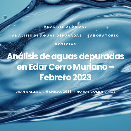
ANÁLISIS DE AGUAS
ANÁLISIS DE AGUAS DEPURADAS
LABORATORIO
NOTICIAS
Análisis de aguas depuradas
en Edar Cerro Muriano –
Febrero 2023
JUAN GALLEGO
6 MARZO, 2023
NO HAY COMENTARIOS