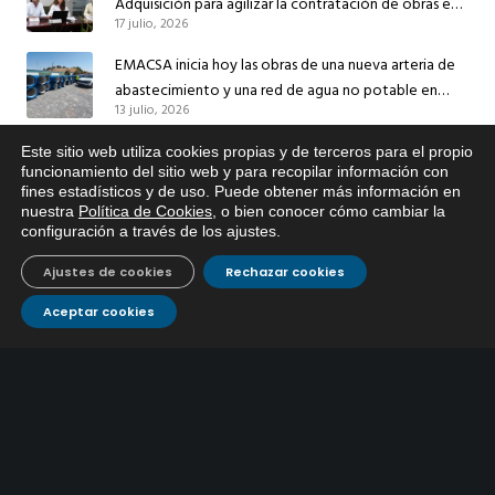
Adquisición para agilizar la contratación de obras en
17 julio, 2026
sus redes e instalaciones
EMACSA inicia hoy las obras de una nueva arteria de
abastecimiento y una red de agua no potable en
13 julio, 2026
Ingeniero Ruiz de Azúa
Caracterización ZA Córdoba Red Quemadas- 1ª Sem
Este sitio web utiliza cookies propias y de terceros para el propio
x
funcionamiento del sitio web y para recopilar información con
2026
fines estadísticos y de uso. Puede obtener más información en
Si tiene cualquier duda sobre
9 julio, 2026
nuestra
Política de Cookies
, o bien conocer cómo cambiar la
EMACSA, haga click abajo.
configuración a través de los ajustes
.
Caracterización ZA Córdoba Red Carrera Caballo-1º
Sem 2026
Ajustes de cookies
Rechazar cookies
9 julio, 2026
Aceptar cookies
Caracterización ZA Medina Azahara-1º Sem 2026
9 julio, 2026
CONTÁCTANOS