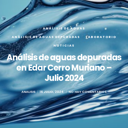
ANÁLISIS DE AGUAS
ANÁLISIS DE AGUAS DEPURADAS
LABORATORIO
NOTICIAS
Análisis de aguas depuradas
en Edar Cerro Muriano –
Julio 2024
ANALISIS
16 JULIO, 2024
NO HAY COMENTARIOS