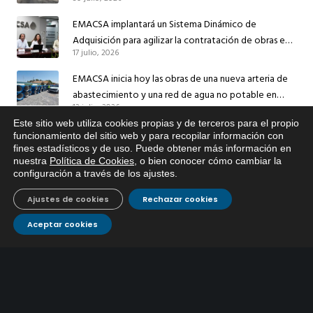
el suministro de agua de Córdoba
EMACSA implantará un Sistema Dinámico de
Adquisición para agilizar la contratación de obras en
17 julio, 2026
sus redes e instalaciones
EMACSA inicia hoy las obras de una nueva arteria de
abastecimiento y una red de agua no potable en
13 julio, 2026
Ingeniero Ruiz de Azúa
Este sitio web utiliza cookies propias y de terceros para el propio
Caracterización ZA Córdoba Red Quemadas- 1ª Sem
x
funcionamiento del sitio web y para recopilar información con
2026
fines estadísticos y de uso. Puede obtener más información en
Si tiene cualquier duda sobre
nuestra
Política de Cookies
, o bien conocer cómo cambiar la
9 julio, 2026
EMACSA, haga click abajo.
configuración a través de los ajustes
.
Caracterización ZA Córdoba Red Carrera Caballo-1º
Ajustes de cookies
Rechazar cookies
Sem 2026
9 julio, 2026
Aceptar cookies
Caracterización ZA Medina Azahara-1º Sem 2026
9 julio, 2026