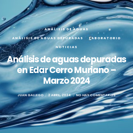
ANÁLISIS DE AGUAS
ANÁLISIS DE AGUAS DEPURADAS
LABORATORIO
NOTICIAS
Análisis de aguas depuradas
en Edar Cerro Muriano –
Marzo 2024
JUAN GALLEGO
2 ABRIL, 2024
NO HAY COMENTARIOS