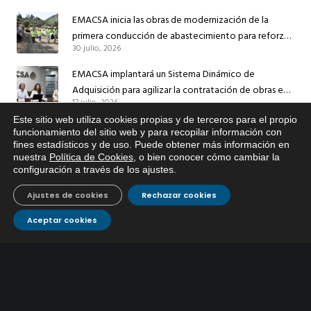
EMACSA inicia las obras de modernización de la
primera conducción de abastecimiento para reforzar
30 julio, 2026
el suministro de agua de Córdoba
EMACSA implantará un Sistema Dinámico de
Adquisición para agilizar la contratación de obras en
17 julio, 2026
sus redes e instalaciones
Este sitio web utiliza cookies propias y de terceros para el propio
EMACSA inicia hoy las obras de una nueva arteria de
x
funcionamiento del sitio web y para recopilar información con
abastecimiento y una red de agua no potable en
fines estadísticos y de uso. Puede obtener más información en
Si tiene cualquier duda sobre
13 julio, 2026
nuestra
Política de Cookies
, o bien conocer cómo cambiar la
Ingeniero Ruiz de Azúa
EMACSA, haga click abajo.
configuración a través de los ajustes
.
Caracterización ZA Córdoba Red Quemadas- 1ª Sem
Ajustes de cookies
Rechazar cookies
2026
9 julio, 2026
Aceptar cookies
Caracterización ZA Córdoba Red Carrera Caballo-1º
Sem 2026
9 julio, 2026