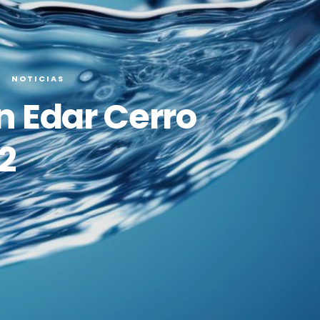
NOTICIAS
n Edar Cerro
2