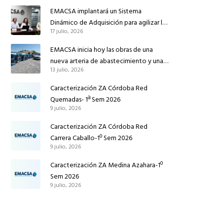
reforzar el suministro de agua de
EMACSA implantará un Sistema
Córdoba
Dinámico de Adquisición para agilizar la
17 julio, 2026
contratación de obras en sus redes e
instalaciones
EMACSA inicia hoy las obras de una
nueva arteria de abastecimiento y una
13 julio, 2026
red de agua no potable en Ingeniero
Ruiz de Azúa
Caracterización ZA Córdoba Red
Quemadas- 1ª Sem 2026
9 julio, 2026
Caracterización ZA Córdoba Red
Carrera Caballo-1º Sem 2026
9 julio, 2026
Caracterización ZA Medina Azahara-1º
Sem 2026
9 julio, 2026