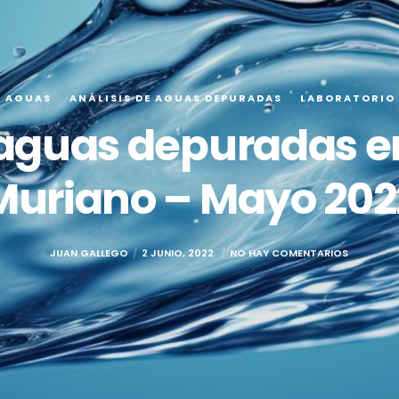
E AGUAS
ANÁLISIS DE AGUAS DEPURADAS
LABORATORIO
 aguas depuradas e
Muriano – Mayo 202
JUAN GALLEGO
2 JUNIO, 2022
NO HAY COMENTARIOS