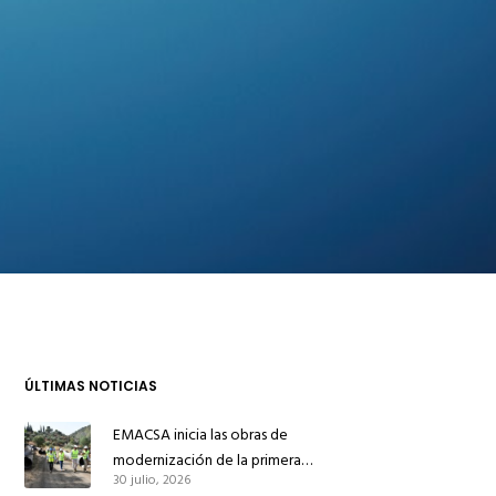
ÚLTIMAS NOTICIAS
EMACSA inicia las obras de
modernización de la primera
30 julio, 2026
conducción de abastecimiento para