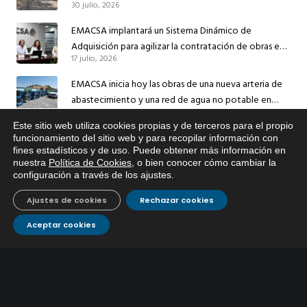
30 julio, 2026
el suministro de agua de Córdoba
EMACSA implantará un Sistema Dinámico de
Adquisición para agilizar la contratación de obras en
17 julio, 2026
sus redes e instalaciones
EMACSA inicia hoy las obras de una nueva arteria de
abastecimiento y una red de agua no potable en
13 julio, 2026
Ingeniero Ruiz de Azúa
Este sitio web utiliza cookies propias y de terceros para el propio
Caracterización ZA Córdoba Red Quemadas- 1ª Sem
x
funcionamiento del sitio web y para recopilar información con
fines estadísticos y de uso. Puede obtener más información en
2026
Si tiene cualquier duda sobre
nuestra
Política de Cookies
, o bien conocer cómo cambiar la
EMACSA, haga click abajo.
9 julio, 2026
configuración a través de los ajustes
.
Caracterización ZA Córdoba Red Carrera Caballo-1º
Ajustes de cookies
Rechazar cookies
Sem 2026
9 julio, 2026
Aceptar cookies
Caracterización ZA Medina Azahara-1º Sem 2026
9 julio, 2026