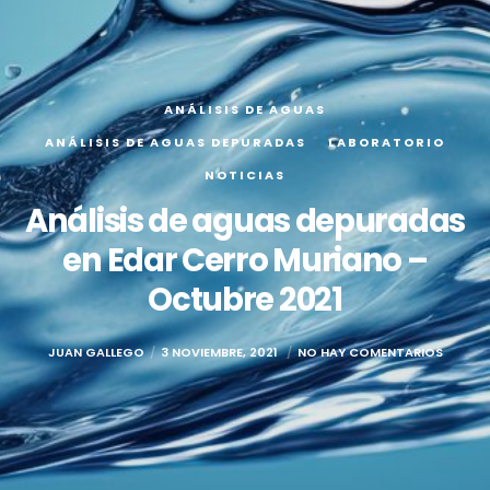
ANÁLISIS DE AGUAS
ANÁLISIS DE AGUAS DEPURADAS
LABORATORIO
NOTICIAS
Análisis de aguas depuradas
en Edar Cerro Muriano –
Octubre 2021
JUAN GALLEGO
3 NOVIEMBRE, 2021
NO HAY COMENTARIOS