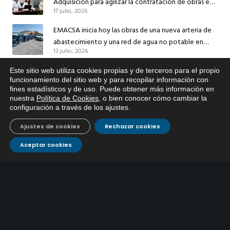
Adquisición para agilizar la contratación de obras en
17 julio, 2026
sus redes e instalaciones
EMACSA inicia hoy las obras de una nueva arteria de
abastecimiento y una red de agua no potable en
13 julio, 2026
Ingeniero Ruiz de Azúa
Caracterización ZA Córdoba Red Quemadas- 1ª Sem
Este sitio web utiliza cookies propias y de terceros para el propio
x
funcionamiento del sitio web y para recopilar información con
2026
fines estadísticos y de uso. Puede obtener más información en
Si tiene cualquier duda sobre
9 julio, 2026
nuestra
Política de Cookies
, o bien conocer cómo cambiar la
EMACSA, haga click abajo.
configuración a través de los ajustes
.
Caracterización ZA Córdoba Red Carrera Caballo-1º
Sem 2026
Ajustes de cookies
Rechazar cookies
9 julio, 2026
Aceptar cookies
Caracterización ZA Medina Azahara-1º Sem 2026
9 julio, 2026
CONTÁCTANOS