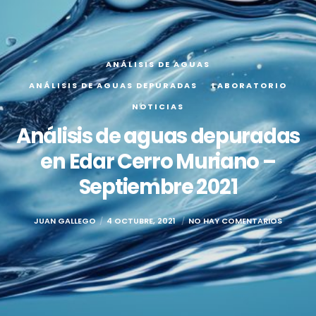
ANÁLISIS DE AGUAS
ANÁLISIS DE AGUAS DEPURADAS
LABORATORIO
NOTICIAS
Análisis de aguas depuradas
en Edar Cerro Muriano –
Septiembre 2021
JUAN GALLEGO
4 OCTUBRE, 2021
NO HAY COMENTARIOS