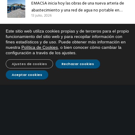
EMACSA inicia hoy las obras de una nueva arteria de
abastecimiento y una red de agua no potable en
13 julio, 2026
Ingeniero Ruiz de Azúa
Caracterización ZA Córdoba Red Quemadas- 1ª Sem
Este sitio web utiliza cookies propias y de terceros para el propio
2026
x
funcionamiento del sitio web y para recopilar información con
9 julio, 2026
fines estadísticos y de uso. Puede obtener más información en
Si tiene cualquier duda sobre
nuestra
Política de Cookies
, o bien conocer cómo cambiar la
EMACSA, haga click abajo.
Caracterización ZA Córdoba Red Carrera Caballo-1º
configuración a través de los ajustes
.
Sem 2026
9 julio, 2026
Ajustes de cookies
Rechazar cookies
Aceptar cookies
Caracterización ZA Medina Azahara-1º Sem 2026
9 julio, 2026
CONTÁCTANOS