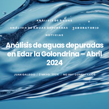
ANÁLISIS DE AGUAS
ANÁLISIS DE AGUAS DEPURADAS
LABORATORIO
NOTICIAS
Análisis de aguas depuradas
en Edar la Golondrina – Abril
2024
JUAN GALLEGO
2 MAYO, 2024
NO HAY COMENTARIOS