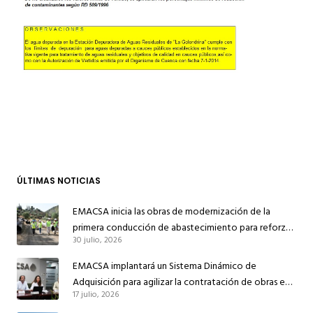
ÚLTIMAS NOTICIAS
EMACSA inicia las obras de modernización de la
primera conducción de abastecimiento para reforzar
30 julio, 2026
el suministro de agua de Córdoba
EMACSA implantará un Sistema Dinámico de
Adquisición para agilizar la contratación de obras en
17 julio, 2026
sus redes e instalaciones