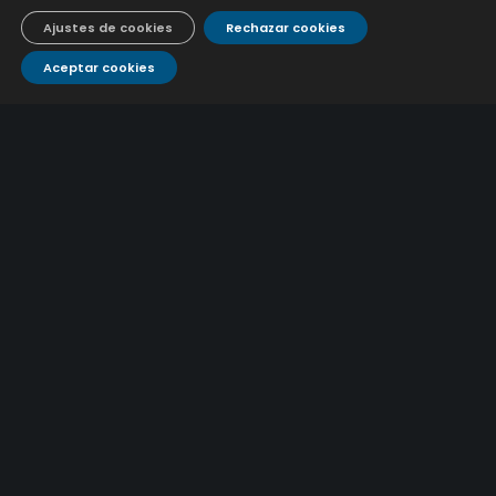
9 julio, 2026
Ajustes de cookies
Rechazar cookies
Aceptar cookies
CONTÁCTANOS
Atención al
Corporativo
C/ De los Plateros, 1
14006 Córdoba
cliente
957 222 500
aguacor@emacsa.es
900 700 070
atcliente@emacsa.es
© 2025 Empresa Municipal de Aguas de Córdoba S.A.