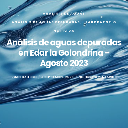
ANÁLISIS DE AGUAS
ANÁLISIS DE AGUAS DEPURADAS
LABORATORIO
NOTICIAS
Análisis de aguas depuradas
en Edar la Golondrina –
Agosto 2023
JUAN GALLEGO
4 SEPTIEMBRE, 2023
NO HAY COMENTARIOS