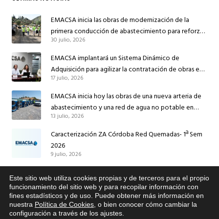
EMACSA inicia las obras de modernización de la
primera conducción de abastecimiento para reforzar
30 julio, 2026
el suministro de agua de Córdoba
EMACSA implantará un Sistema Dinámico de
Adquisición para agilizar la contratación de obras en
17 julio, 2026
sus redes e instalaciones
EMACSA inicia hoy las obras de una nueva arteria de
abastecimiento y una red de agua no potable en
13 julio, 2026
Ingeniero Ruiz de Azúa
Caracterización ZA Córdoba Red Quemadas- 1ª Sem
2026
9 julio, 2026
Caracterización ZA Córdoba Red Carrera Caballo-1º
Este sitio web utiliza cookies propias y de terceros para el propio
Sem 2026
x
funcionamiento del sitio web y para recopilar información con
9 julio, 2026
fines estadísticos y de uso. Puede obtener más información en
Si tiene cualquier duda sobre
nuestra
Política de Cookies
, o bien conocer cómo cambiar la
EMACSA, haga click abajo.
configuración a través de los ajustes
.
Caracterización ZA Medina Azahara-1º Sem 2026