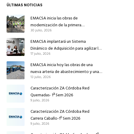
ÚLTIMAS NOTICIAS
EMACSA inicia las obras de
modernización de la primera
30 julio, 2026
conducción de abastecimiento para
reforzar el suministro de agua de
EMACSA implantará un Sistema
Córdoba
Dinámico de Adquisición para agilizar la
17 julio, 2026
contratación de obras en sus redes e
instalaciones
EMACSA inicia hoy las obras de una
nueva arteria de abastecimiento y una
13 julio, 2026
red de agua no potable en Ingeniero
Ruiz de Azúa
Caracterización ZA Córdoba Red
Quemadas- 1ª Sem 2026
9 julio, 2026
Caracterización ZA Córdoba Red
Carrera Caballo-1º Sem 2026
9 julio, 2026