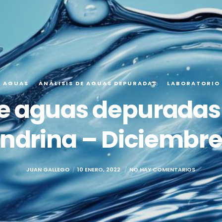
E AGUAS
ANÁLISIS DE AGUAS DEPURADAS
LABORATORIO
de aguas depuradas 
ndrina – Diciembre
JUAN GALLEGO
10 ENERO, 2022
NO HAY COMENTARIOS