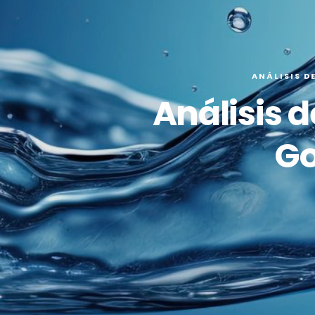
ANÁLISIS D
Análisis 
Go