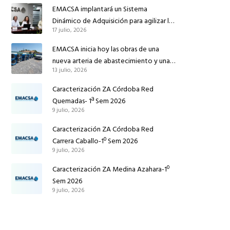
reforzar el suministro de agua de
EMACSA implantará un Sistema
Córdoba
Dinámico de Adquisición para agilizar la
17 julio, 2026
contratación de obras en sus redes e
instalaciones
EMACSA inicia hoy las obras de una
nueva arteria de abastecimiento y una
13 julio, 2026
red de agua no potable en Ingeniero
Ruiz de Azúa
Caracterización ZA Córdoba Red
Quemadas- 1ª Sem 2026
9 julio, 2026
Caracterización ZA Córdoba Red
Carrera Caballo-1º Sem 2026
9 julio, 2026
Caracterización ZA Medina Azahara-1º
Sem 2026
9 julio, 2026