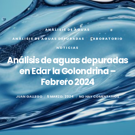
ANÁLISIS DE AGUAS
ANÁLISIS DE AGUAS DEPURADAS
LABORATORIO
NOTICIAS
Análisis de aguas depuradas
en Edar la Golondrina –
Febrero 2024
JUAN GALLEGO
5 MARZO, 2024
NO HAY COMENTARIOS