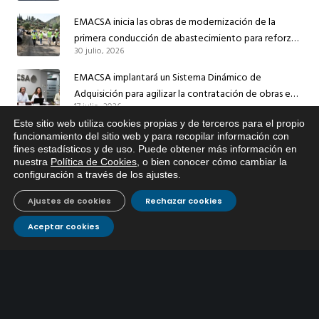
EMACSA inicia las obras de modernización de la
primera conducción de abastecimiento para reforzar
30 julio, 2026
el suministro de agua de Córdoba
EMACSA implantará un Sistema Dinámico de
Adquisición para agilizar la contratación de obras en
17 julio, 2026
sus redes e instalaciones
Este sitio web utiliza cookies propias y de terceros para el propio
EMACSA inicia hoy las obras de una nueva arteria de
x
funcionamiento del sitio web y para recopilar información con
abastecimiento y una red de agua no potable en
fines estadísticos y de uso. Puede obtener más información en
Si tiene cualquier duda sobre
13 julio, 2026
nuestra
Política de Cookies
, o bien conocer cómo cambiar la
Ingeniero Ruiz de Azúa
EMACSA, haga click abajo.
configuración a través de los ajustes
.
Caracterización ZA Córdoba Red Quemadas- 1ª Sem
Ajustes de cookies
Rechazar cookies
2026
9 julio, 2026
Aceptar cookies
Caracterización ZA Córdoba Red Carrera Caballo-1º
Sem 2026
9 julio, 2026