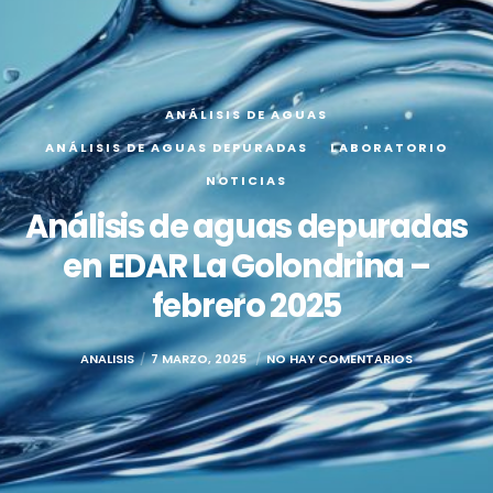
ANÁLISIS DE AGUAS
ANÁLISIS DE AGUAS DEPURADAS
LABORATORIO
NOTICIAS
Análisis de aguas depuradas
en EDAR La Golondrina –
febrero 2025
ANALISIS
7 MARZO, 2025
NO HAY COMENTARIOS