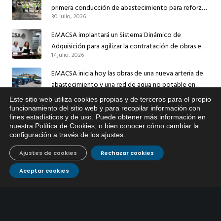
primera conducción de abastecimiento para reforzar
30 julio, 2026
el suministro de agua de Córdoba
EMACSA implantará un Sistema Dinámico de
Adquisición para agilizar la contratación de obras en
17 julio, 2026
sus redes e instalaciones
EMACSA inicia hoy las obras de una nueva arteria de
abastecimiento y una red de agua no potable en
13 julio, 2026
Ingeniero Ruiz de Azúa
Este sitio web utiliza cookies propias y de terceros para el propio
x
funcionamiento del sitio web y para recopilar información con
Caracterización ZA Córdoba Red Quemadas- 1ª Sem
fines estadísticos y de uso. Puede obtener más información en
Si tiene cualquier duda sobre
2026
nuestra
Política de Cookies
, o bien conocer cómo cambiar la
EMACSA, haga click abajo.
9 julio, 2026
configuración a través de los ajustes
.
Caracterización ZA Córdoba Red Carrera Caballo-1º
Ajustes de cookies
Rechazar cookies
Sem 2026
9 julio, 2026
Aceptar cookies
Caracterización ZA Medina Azahara-1º Sem 2026
9 julio, 2026