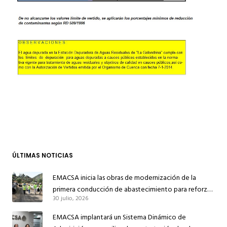
ÚLTIMAS NOTICIAS
EMACSA inicia las obras de modernización de la
primera conducción de abastecimiento para reforzar
30 julio, 2026
el suministro de agua de Córdoba
EMACSA implantará un Sistema Dinámico de