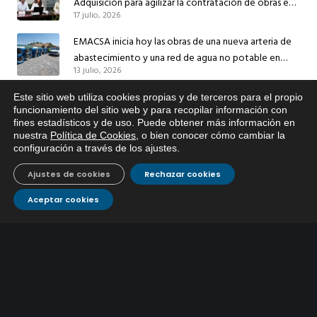
Adquisición para agilizar la contratación de obras en
17 julio, 2026
sus redes e instalaciones
EMACSA inicia hoy las obras de una nueva arteria de
abastecimiento y una red de agua no potable en
13 julio, 2026
Ingeniero Ruiz de Azúa
Caracterización ZA Córdoba Red Quemadas- 1ª Sem
Este sitio web utiliza cookies propias y de terceros para el propio
x
funcionamiento del sitio web y para recopilar información con
2026
fines estadísticos y de uso. Puede obtener más información en
Si tiene cualquier duda sobre
9 julio, 2026
nuestra
Política de Cookies
, o bien conocer cómo cambiar la
EMACSA, haga click abajo.
configuración a través de los ajustes
.
Caracterización ZA Córdoba Red Carrera Caballo-1º
Sem 2026
Ajustes de cookies
Rechazar cookies
9 julio, 2026
Aceptar cookies
Caracterización ZA Medina Azahara-1º Sem 2026
9 julio, 2026
CONTÁCTANOS