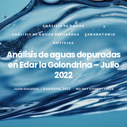
ANÁLISIS DE AGUAS
ANÁLISIS DE AGUAS DEPURADAS
LABORATORIO
NOTICIAS
Análisis de aguas depuradas
en Edar la Golondrina – Julio
2022
JUAN GALLEGO
3 AGOSTO, 2022
NO HAY COMENTARIOS