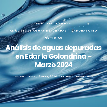
ANÁLISIS DE AGUAS
ANÁLISIS DE AGUAS DEPURADAS
LABORATORIO
NOTICIAS
Análisis de aguas depuradas
en Edar la Golondrina –
Marzo 2024
JUAN GALLEGO
2 ABRIL, 2024
NO HAY COMENTARIOS