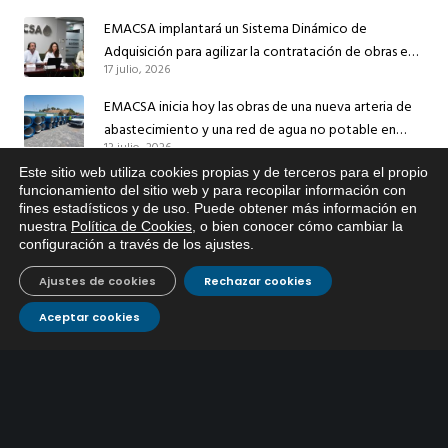
EMACSA implantará un Sistema Dinámico de
Adquisición para agilizar la contratación de obras en
17 julio, 2026
sus redes e instalaciones
EMACSA inicia hoy las obras de una nueva arteria de
abastecimiento y una red de agua no potable en
13 julio, 2026
Ingeniero Ruiz de Azúa
Este sitio web utiliza cookies propias y de terceros para el propio
Caracterización ZA Córdoba Red Quemadas- 1ª Sem
x
funcionamiento del sitio web y para recopilar información con
2026
fines estadísticos y de uso. Puede obtener más información en
Si tiene cualquier duda sobre
9 julio, 2026
nuestra
Política de Cookies
, o bien conocer cómo cambiar la
EMACSA, haga click abajo.
configuración a través de los ajustes
.
Caracterización ZA Córdoba Red Carrera Caballo-1º
Ajustes de cookies
Rechazar cookies
Sem 2026
9 julio, 2026
Aceptar cookies
Caracterización ZA Medina Azahara-1º Sem 2026
9 julio, 2026