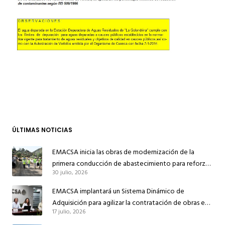
ÚLTIMAS NOTICIAS
EMACSA inicia las obras de modernización de la
primera conducción de abastecimiento para reforzar
30 julio, 2026
el suministro de agua de Córdoba
EMACSA implantará un Sistema Dinámico de
Adquisición para agilizar la contratación de obras en
17 julio, 2026
sus redes e instalaciones