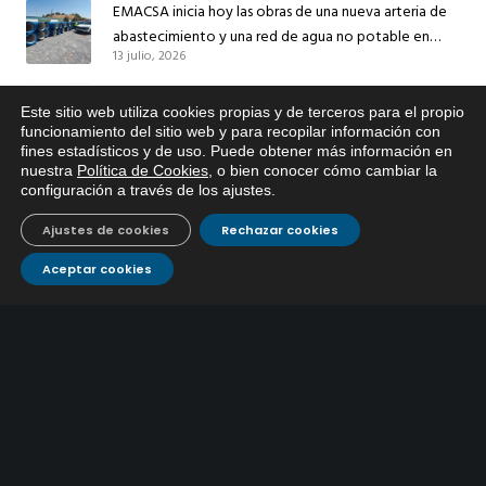
EMACSA inicia hoy las obras de una nueva arteria de
abastecimiento y una red de agua no potable en
13 julio, 2026
Ingeniero Ruiz de Azúa
Caracterización ZA Córdoba Red Quemadas- 1ª Sem
Este sitio web utiliza cookies propias y de terceros para el propio
2026
x
funcionamiento del sitio web y para recopilar información con
9 julio, 2026
fines estadísticos y de uso. Puede obtener más información en
Si tiene cualquier duda sobre
nuestra
Política de Cookies
, o bien conocer cómo cambiar la
EMACSA, haga click abajo.
Caracterización ZA Córdoba Red Carrera Caballo-1º
configuración a través de los ajustes
.
Sem 2026
9 julio, 2026
Ajustes de cookies
Rechazar cookies
Aceptar cookies
Caracterización ZA Medina Azahara-1º Sem 2026
9 julio, 2026
CONTÁCTANOS