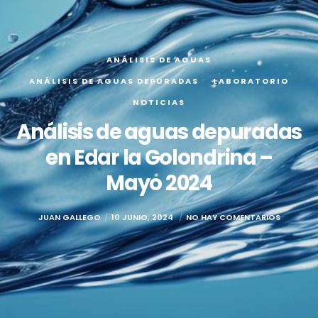
ANÁLISIS DE AGUAS
ANÁLISIS DE AGUAS DEPURADAS
LABORATORIO
NOTICIAS
Análisis de aguas depuradas
en Edar la Golondrina –
Mayo 2024
JUAN GALLEGO
10 JUNIO, 2024
NO HAY COMENTARIOS