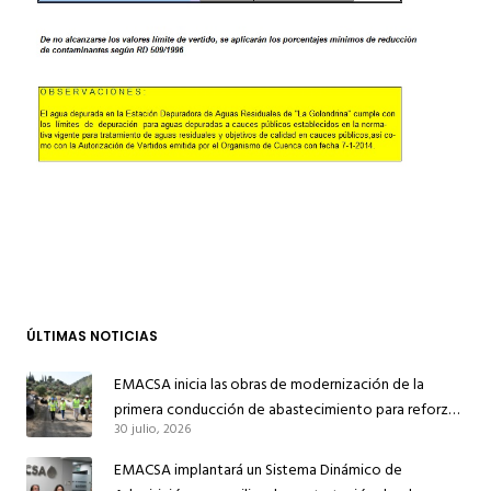
ÚLTIMAS NOTICIAS
EMACSA inicia las obras de modernización de la
primera conducción de abastecimiento para reforzar
30 julio, 2026
el suministro de agua de Córdoba
EMACSA implantará un Sistema Dinámico de