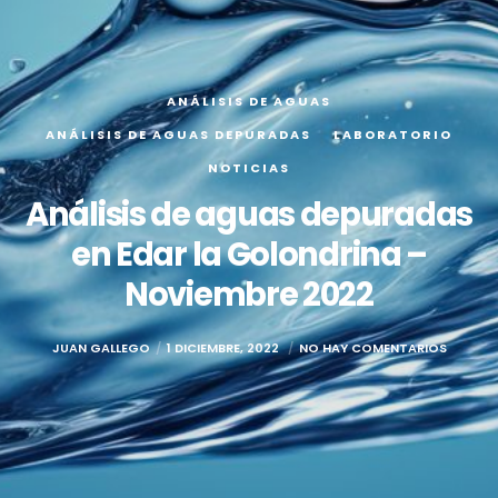
ANÁLISIS DE AGUAS
ANÁLISIS DE AGUAS DEPURADAS
LABORATORIO
NOTICIAS
Análisis de aguas depuradas
en Edar la Golondrina –
Noviembre 2022
JUAN GALLEGO
1 DICIEMBRE, 2022
NO HAY COMENTARIOS