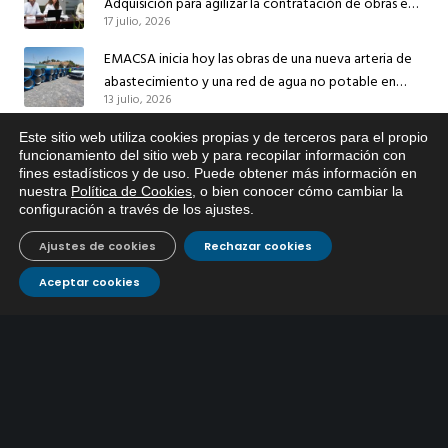
Adquisición para agilizar la contratación de obras en
17 julio, 2026
sus redes e instalaciones
EMACSA inicia hoy las obras de una nueva arteria de
abastecimiento y una red de agua no potable en
13 julio, 2026
Ingeniero Ruiz de Azúa
Caracterización ZA Córdoba Red Quemadas- 1ª Sem
Este sitio web utiliza cookies propias y de terceros para el propio
x
funcionamiento del sitio web y para recopilar información con
2026
fines estadísticos y de uso. Puede obtener más información en
Si tiene cualquier duda sobre
9 julio, 2026
nuestra
Política de Cookies
, o bien conocer cómo cambiar la
EMACSA, haga click abajo.
configuración a través de los ajustes
.
Caracterización ZA Córdoba Red Carrera Caballo-1º
Sem 2026
Ajustes de cookies
Rechazar cookies
9 julio, 2026
Aceptar cookies
Caracterización ZA Medina Azahara-1º Sem 2026
9 julio, 2026
CONTÁCTANOS