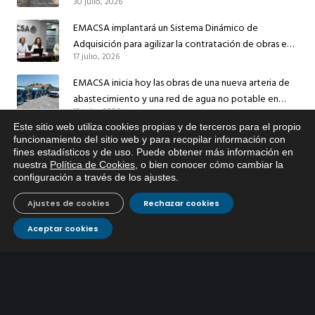
30 julio, 2026
el suministro de agua de Córdoba
EMACSA implantará un Sistema Dinámico de
Adquisición para agilizar la contratación de obras en
17 julio, 2026
sus redes e instalaciones
EMACSA inicia hoy las obras de una nueva arteria de
abastecimiento y una red de agua no potable en
13 julio, 2026
Ingeniero Ruiz de Azúa
Este sitio web utiliza cookies propias y de terceros para el propio
Caracterización ZA Córdoba Red Quemadas- 1ª Sem
x
funcionamiento del sitio web y para recopilar información con
2026
fines estadísticos y de uso. Puede obtener más información en
Si tiene cualquier duda sobre
nuestra
Política de Cookies
, o bien conocer cómo cambiar la
9 julio, 2026
EMACSA, haga click abajo.
configuración a través de los ajustes
.
Caracterización ZA Córdoba Red Carrera Caballo-1º
Ajustes de cookies
Rechazar cookies
Sem 2026
9 julio, 2026
Aceptar cookies
Caracterización ZA Medina Azahara-1º Sem 2026
9 julio, 2026