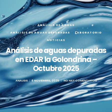
ANÁLISIS DE AGUAS
ANÁLISIS DE AGUAS DEPURADAS
LABORATORIO
NOTICIAS
Análisis de aguas depuradas
en EDAR la Golondrina –
Octubre 2025
ANALISIS
6 NOVIEMBRE, 2025
NO HAY COMENTARIOS