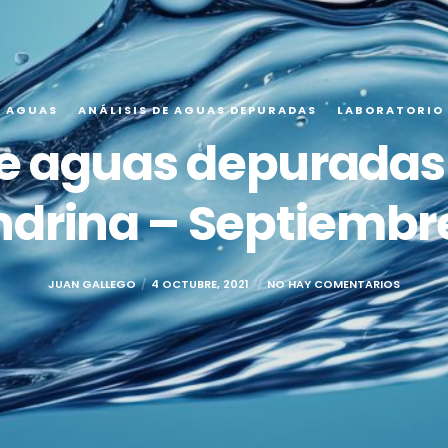
E AGUAS
ANÁLISIS DE AGUAS DEPURADAS
LABORATORIO
de aguas depuradas 
ndrina – Septiembre
JUAN GALLEGO
4 OCTUBRE, 2021
NO HAY COMENTARIOS