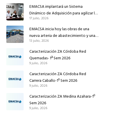
reforzar el suministro de agua de
EMACSA implantará un Sistema
Córdoba
Dinámico de Adquisición para agilizar la
17 julio, 2026
contratación de obras en sus redes e
instalaciones
EMACSA inicia hoy las obras de una
nueva arteria de abastecimiento y una
13 julio, 2026
red de agua no potable en Ingeniero
Ruiz de Azúa
Caracterización ZA Córdoba Red
Quemadas- 1ª Sem 2026
9 julio, 2026
Caracterización ZA Córdoba Red
Carrera Caballo-1º Sem 2026
9 julio, 2026
Caracterización ZA Medina Azahara-1º
Sem 2026
9 julio, 2026