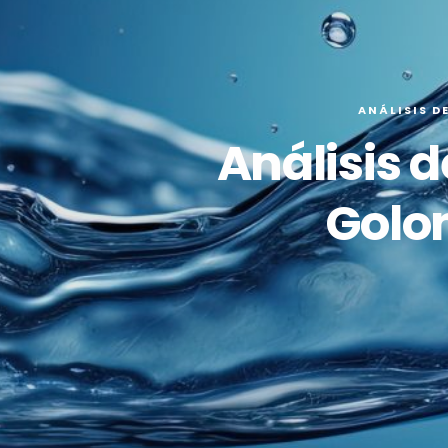
ANÁLISIS D
Análisis 
Golo