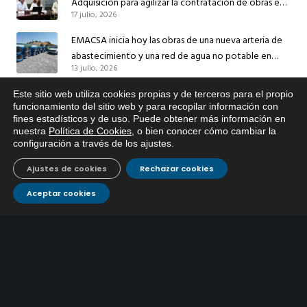
Adquisición para agilizar la contratación de obras en
17 julio, 2026
sus redes e instalaciones
EMACSA inicia hoy las obras de una nueva arteria de
abastecimiento y una red de agua no potable en
13 julio, 2026
Ingeniero Ruiz de Azúa
Caracterización ZA Córdoba Red Quemadas- 1ª Sem
Este sitio web utiliza cookies propias y de terceros para el propio
x
funcionamiento del sitio web y para recopilar información con
2026
fines estadísticos y de uso. Puede obtener más información en
Si tiene cualquier duda sobre
9 julio, 2026
nuestra
Política de Cookies
, o bien conocer cómo cambiar la
EMACSA, haga click abajo.
configuración a través de los ajustes
.
Caracterización ZA Córdoba Red Carrera Caballo-1º
Sem 2026
Ajustes de cookies
Rechazar cookies
9 julio, 2026
Aceptar cookies
Caracterización ZA Medina Azahara-1º Sem 2026
9 julio, 2026
CONTÁCTANOS