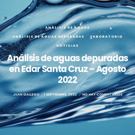
ANÁLISIS DE AGUAS
ANÁLISIS DE AGUAS DEPURADAS
LABORATORIO
NOTICIAS
Análisis de aguas depuradas
en Edar Santa Cruz – Agosto
2022
JUAN GALLEGO
1 SEPTIEMBRE, 2022
NO HAY COMENTARIOS