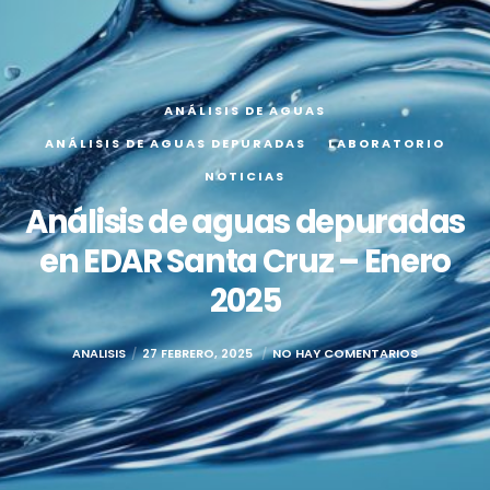
ANÁLISIS DE AGUAS
ANÁLISIS DE AGUAS DEPURADAS
LABORATORIO
NOTICIAS
Análisis de aguas depuradas
en EDAR Santa Cruz – Enero
2025
ANALISIS
27 FEBRERO, 2025
NO HAY COMENTARIOS