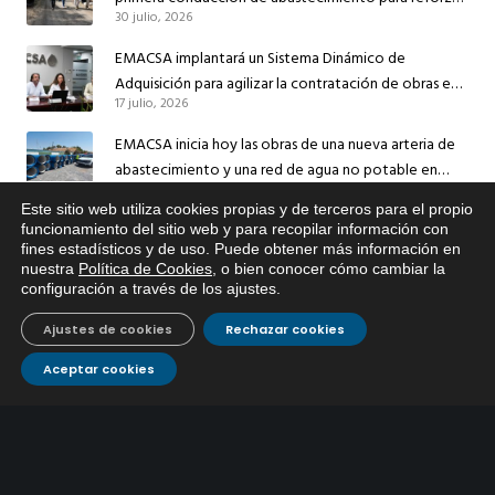
30 julio, 2026
el suministro de agua de Córdoba
EMACSA implantará un Sistema Dinámico de
Adquisición para agilizar la contratación de obras en
17 julio, 2026
sus redes e instalaciones
EMACSA inicia hoy las obras de una nueva arteria de
abastecimiento y una red de agua no potable en
13 julio, 2026
Ingeniero Ruiz de Azúa
Este sitio web utiliza cookies propias y de terceros para el propio
Caracterización ZA Córdoba Red Quemadas- 1ª Sem
x
funcionamiento del sitio web y para recopilar información con
fines estadísticos y de uso. Puede obtener más información en
Si tiene cualquier duda sobre
2026
nuestra
Política de Cookies
, o bien conocer cómo cambiar la
EMACSA, haga click abajo.
9 julio, 2026
configuración a través de los ajustes
.
Caracterización ZA Córdoba Red Carrera Caballo-1º
Ajustes de cookies
Rechazar cookies
Sem 2026
9 julio, 2026
Aceptar cookies
Caracterización ZA Medina Azahara-1º Sem 2026
9 julio, 2026