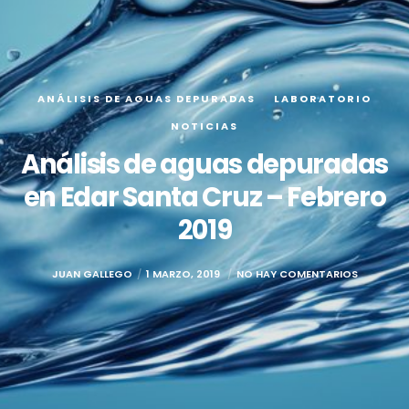
ANÁLISIS DE AGUAS DEPURADAS
LABORATORIO
NOTICIAS
Análisis de aguas depuradas
en Edar Santa Cruz – Febrero
2019
JUAN GALLEGO
1 MARZO, 2019
NO HAY COMENTARIOS