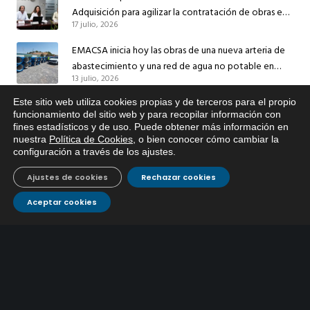
Adquisición para agilizar la contratación de obras en
17 julio, 2026
sus redes e instalaciones
EMACSA inicia hoy las obras de una nueva arteria de
abastecimiento y una red de agua no potable en
13 julio, 2026
Ingeniero Ruiz de Azúa
Caracterización ZA Córdoba Red Quemadas- 1ª Sem
Este sitio web utiliza cookies propias y de terceros para el propio
x
funcionamiento del sitio web y para recopilar información con
2026
fines estadísticos y de uso. Puede obtener más información en
Si tiene cualquier duda sobre
9 julio, 2026
nuestra
Política de Cookies
, o bien conocer cómo cambiar la
EMACSA, haga click abajo.
configuración a través de los ajustes
.
Caracterización ZA Córdoba Red Carrera Caballo-1º
Sem 2026
Ajustes de cookies
Rechazar cookies
9 julio, 2026
Aceptar cookies
Caracterización ZA Medina Azahara-1º Sem 2026
9 julio, 2026
CONTÁCTANOS