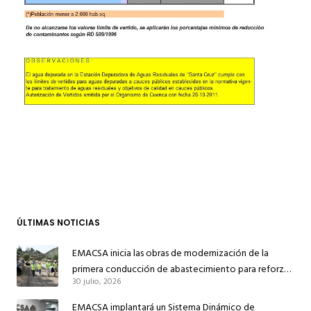
ÚLTIMAS NOTICIAS
EMACSA inicia las obras de modernización de la
primera conducción de abastecimiento para reforzar
30 julio, 2026
el suministro de agua de Córdoba
EMACSA implantará un Sistema Dinámico de