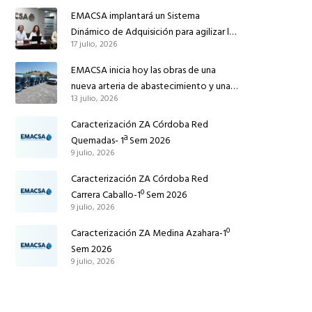
reforzar el suministro de agua de
EMACSA implantará un Sistema
Córdoba
Dinámico de Adquisición para agilizar la
17 julio, 2026
contratación de obras en sus redes e
instalaciones
EMACSA inicia hoy las obras de una
nueva arteria de abastecimiento y una
13 julio, 2026
red de agua no potable en Ingeniero
Ruiz de Azúa
Caracterización ZA Córdoba Red
Quemadas- 1ª Sem 2026
9 julio, 2026
Caracterización ZA Córdoba Red
Carrera Caballo-1º Sem 2026
9 julio, 2026
Caracterización ZA Medina Azahara-1º
Sem 2026
9 julio, 2026