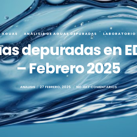
E AGUAS
ANÁLISIS DE AGUAS DEPURADAS
LABORATORIO
guas depuradas en E
– Febrero 2025
ANALISIS
27 FEBRERO, 2025
NO HAY COMENTARIOS