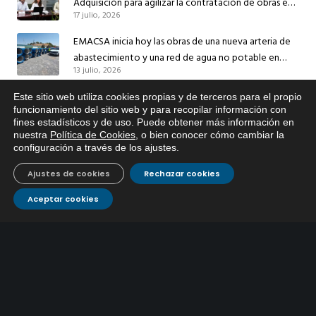
Adquisición para agilizar la contratación de obras en
17 julio, 2026
sus redes e instalaciones
EMACSA inicia hoy las obras de una nueva arteria de
abastecimiento y una red de agua no potable en
13 julio, 2026
Ingeniero Ruiz de Azúa
Caracterización ZA Córdoba Red Quemadas- 1ª Sem
Este sitio web utiliza cookies propias y de terceros para el propio
x
funcionamiento del sitio web y para recopilar información con
2026
fines estadísticos y de uso. Puede obtener más información en
Si tiene cualquier duda sobre
9 julio, 2026
nuestra
Política de Cookies
, o bien conocer cómo cambiar la
EMACSA, haga click abajo.
configuración a través de los ajustes
.
Caracterización ZA Córdoba Red Carrera Caballo-1º
Sem 2026
Ajustes de cookies
Rechazar cookies
9 julio, 2026
Aceptar cookies
Caracterización ZA Medina Azahara-1º Sem 2026
9 julio, 2026
CONTÁCTANOS