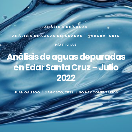
ANÁLISIS DE AGUAS
ANÁLISIS DE AGUAS DEPURADAS
LABORATORIO
NOTICIAS
Análisis de aguas depuradas
en Edar Santa Cruz – Julio
2022
JUAN GALLEGO
3 AGOSTO, 2022
NO HAY COMENTARIOS