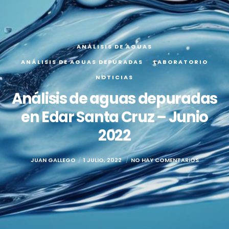
ANÁLISIS DE AGUAS
ANÁLISIS DE AGUAS DEPURADAS
LABORATORIO
NOTICIAS
Análisis de aguas depuradas
en Edar Santa Cruz – Junio
2022
JUAN GALLEGO
1 JULIO, 2022
NO HAY COMENTARIOS