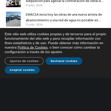
Adquisición para agilizar la contratación de obras en
17 julio, 2026
sus redes e instalaciones
EMACSA inicia hoy las obras de una nueva arteria de
abastecimiento y una red de agua no potable en
13 julio, 2026
Ingeniero Ruiz de Azúa
Caracterización ZA Córdoba Red Quemadas- 1ª Sem
Este sitio web utiliza cookies propias y de terceros para el propio
x
funcionamiento del sitio web y para recopilar información con
2026
fines estadísticos y de uso. Puede obtener más información en
Si tiene cualquier duda sobre
9 julio, 2026
nuestra
Política de Cookies
, o bien conocer cómo cambiar la
EMACSA, haga click abajo.
configuración a través de los ajustes
.
Caracterización ZA Córdoba Red Carrera Caballo-1º
Sem 2026
Ajustes de cookies
Rechazar cookies
9 julio, 2026
Aceptar cookies
Caracterización ZA Medina Azahara-1º Sem 2026
9 julio, 2026
CONTÁCTANOS