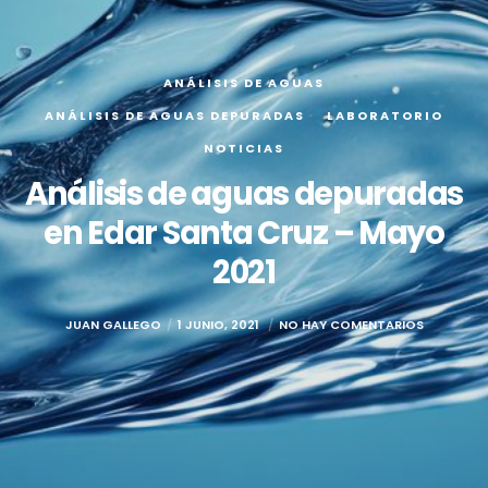
ANÁLISIS DE AGUAS
ANÁLISIS DE AGUAS DEPURADAS
LABORATORIO
NOTICIAS
Análisis de aguas depuradas
en Edar Santa Cruz – Mayo
2021
JUAN GALLEGO
1 JUNIO, 2021
NO HAY COMENTARIOS