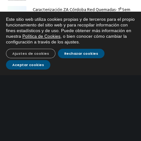
Caracterización ZA Córdoba Red Quemadas- 1ª Sem
2026
Este sitio web utiliza cookies propias y de terceros para el propio
9 julio, 2026
x
funcionamiento del sitio web y para recopilar información con
fines estadísticos y de uso. Puede obtener más información en
Si tiene cualquier duda sobre
Caracterización ZA Córdoba Red Carrera Caballo-1º
nuestra
Política de Cookies
, o bien conocer cómo cambiar la
EMACSA, haga click abajo.
Sem 2026
configuración a través de los ajustes
.
9 julio, 2026
Ajustes de cookies
Rechazar cookies
Caracterización ZA Medina Azahara-1º Sem 2026
Aceptar cookies
9 julio, 2026
CONTÁCTANOS
Atención al
Corporativo
C/ De los Plateros, 1
14006 Córdoba
cliente