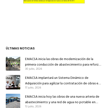
ÚLTIMAS NOTICIAS
EMACSA inicia las obras de modernización de la
primera conducción de abastecimiento para reforzar
30 julio, 2026
el suministro de agua de Córdoba
EMACSA implantará un Sistema Dinámico de
Adquisición para agilizar la contratación de obras en
17 julio, 2026
sus redes e instalaciones
EMACSA inicia hoy las obras de una nueva arteria de
abastecimiento y una red de agua no potable en
13 julio, 2026
Ingeniero Ruiz de Azúa