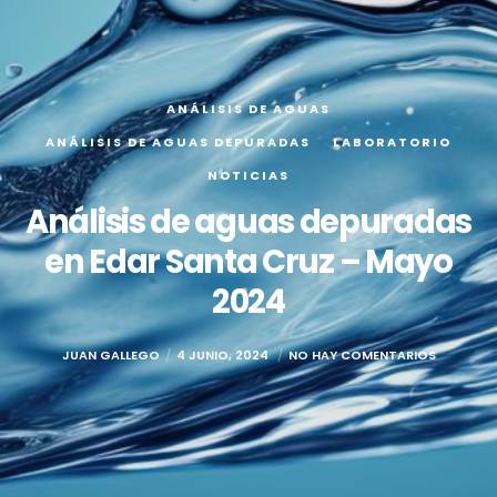
ANÁLISIS DE AGUAS
ANÁLISIS DE AGUAS DEPURADAS
LABORATORIO
NOTICIAS
Análisis de aguas depuradas
en Edar Santa Cruz – Mayo
2024
JUAN GALLEGO
4 JUNIO, 2024
NO HAY COMENTARIOS