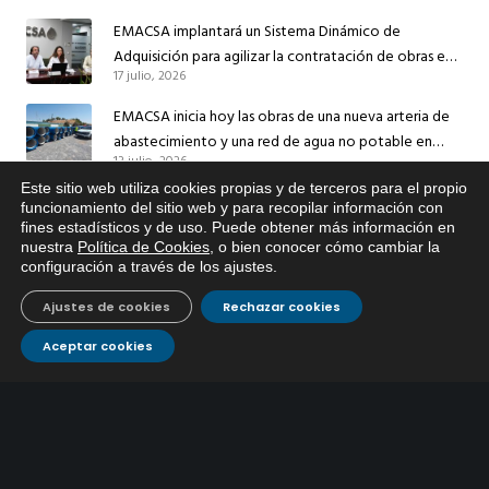
EMACSA implantará un Sistema Dinámico de
Adquisición para agilizar la contratación de obras en
17 julio, 2026
sus redes e instalaciones
EMACSA inicia hoy las obras de una nueva arteria de
abastecimiento y una red de agua no potable en
13 julio, 2026
Ingeniero Ruiz de Azúa
Este sitio web utiliza cookies propias y de terceros para el propio
Caracterización ZA Córdoba Red Quemadas- 1ª Sem
x
funcionamiento del sitio web y para recopilar información con
2026
fines estadísticos y de uso. Puede obtener más información en
Si tiene cualquier duda sobre
9 julio, 2026
nuestra
Política de Cookies
, o bien conocer cómo cambiar la
EMACSA, haga click abajo.
configuración a través de los ajustes
.
Caracterización ZA Córdoba Red Carrera Caballo-1º
Ajustes de cookies
Rechazar cookies
Sem 2026
9 julio, 2026
Aceptar cookies
Caracterización ZA Medina Azahara-1º Sem 2026
9 julio, 2026