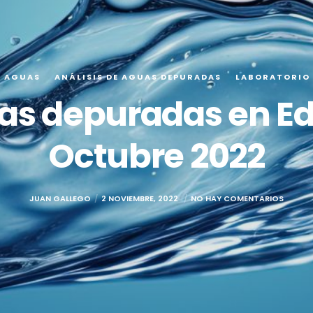
E AGUAS
ANÁLISIS DE AGUAS DEPURADAS
LABORATORIO
uas depuradas en Ed
Octubre 2022
JUAN GALLEGO
2 NOVIEMBRE, 2022
NO HAY COMENTARIOS