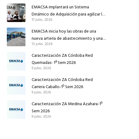
reforzar el suministro de agua de
EMACSA implantará un Sistema
Córdoba
Dinámico de Adquisición para agilizar la
17 julio, 2026
contratación de obras en sus redes e
instalaciones
EMACSA inicia hoy las obras de una
nueva arteria de abastecimiento y una
13 julio, 2026
red de agua no potable en Ingeniero
Ruiz de Azúa
Caracterización ZA Córdoba Red
Quemadas- 1ª Sem 2026
9 julio, 2026
Caracterización ZA Córdoba Red
Carrera Caballo-1º Sem 2026
9 julio, 2026
Caracterización ZA Medina Azahara-1º
Sem 2026
9 julio, 2026