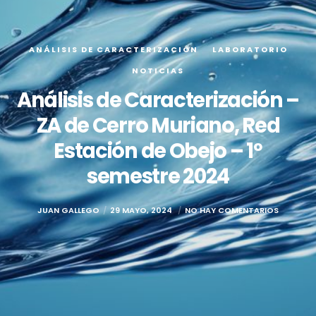
ANÁLISIS DE CARACTERIZACIÓN
LABORATORIO
NOTICIAS
Análisis de Caracterización –
ZA de Cerro Muriano, Red
Estación de Obejo – 1º
semestre 2024
JUAN GALLEGO
29 MAYO, 2024
NO HAY COMENTARIOS