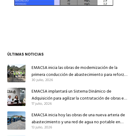
ÚLTIMAS NOTICIAS
EMACSA inicia las obras de modernización de la
primera conducción de abastecimiento para reforzar
30 julio, 2026
el suministro de agua de Córdoba
EMACSA implantará un Sistema Dinámico de
Adquisición para agilizar la contratación de obras en
17 julio, 2026
sus redes e instalaciones
EMACSA inicia hoy las obras de una nueva arteria de
abastecimiento y una red de agua no potable en
13 julio, 2026
Ingeniero Ruiz de Azúa