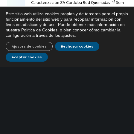
Caracterización ZA Córdoba Red Quemadas- 1ª Sem
2026
Este sitio web utiliza cookies propias y de terceros para el propio
9 julio, 2026
x
funcionamiento del sitio web y para recopilar información con
fines estadísticos y de uso. Puede obtener más información en
Si tiene cualquier duda sobre
Caracterización ZA Córdoba Red Carrera Caballo-1º
nuestra
Política de Cookies
, o bien conocer cómo cambiar la
EMACSA, haga click abajo.
Sem 2026
configuración a través de los ajustes
.
9 julio, 2026
Ajustes de cookies
Rechazar cookies
Caracterización ZA Medina Azahara-1º Sem 2026
Aceptar cookies
9 julio, 2026
CONTÁCTANOS
Atención al
Corporativo
C/ De los Plateros, 1
14006 Córdoba
cliente
957 222 500