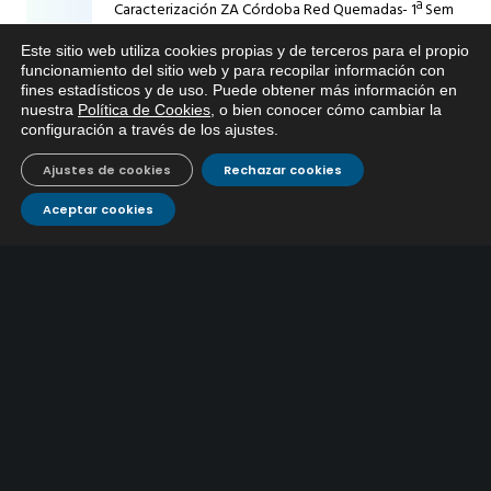
Caracterización ZA Córdoba Red Quemadas- 1ª Sem
2026
Este sitio web utiliza cookies propias y de terceros para el propio
9 julio, 2026
x
funcionamiento del sitio web y para recopilar información con
fines estadísticos y de uso. Puede obtener más información en
Si tiene cualquier duda sobre
Caracterización ZA Córdoba Red Carrera Caballo-1º
nuestra
Política de Cookies
, o bien conocer cómo cambiar la
EMACSA, haga click abajo.
Sem 2026
configuración a través de los ajustes
.
9 julio, 2026
Ajustes de cookies
Rechazar cookies
Caracterización ZA Medina Azahara-1º Sem 2026
Aceptar cookies
9 julio, 2026
CONTÁCTANOS
Atención al
Corporativo
C/ De los Plateros, 1
14006 Córdoba
cliente
957 222 500