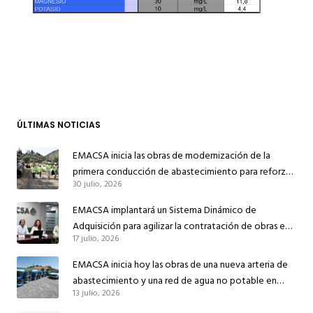
ÚLTIMAS NOTICIAS
EMACSA inicia las obras de modernización de la
primera conducción de abastecimiento para reforzar
30 julio, 2026
el suministro de agua de Córdoba
EMACSA implantará un Sistema Dinámico de
Adquisición para agilizar la contratación de obras en
17 julio, 2026
sus redes e instalaciones
EMACSA inicia hoy las obras de una nueva arteria de
abastecimiento y una red de agua no potable en
13 julio, 2026
Ingeniero Ruiz de Azúa