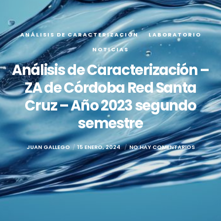
ANÁLISIS DE CARACTERIZACIÓN
LABORATORIO
NOTICIAS
Análisis de Caracterización –
ZA de Córdoba Red Santa
Cruz – Año 2023 segundo
semestre
JUAN GALLEGO
15 ENERO, 2024
NO HAY COMENTARIOS