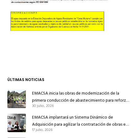
ÚLTIMAS NOTICIAS
EMACSA inicia las obras de modernización de la
primera conducción de abastecimiento para reforzar
30 julio, 2026
el suministro de agua de Córdoba
EMACSA implantará un Sistema Dinámico de
Adquisición para agilizar la contratación de obras en
17 julio, 2026
sus redes e instalaciones