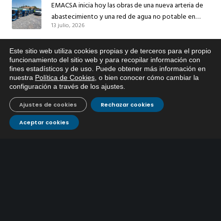
EMACSA inicia hoy las obras de una nueva arteria de
abastecimiento y una red de agua no potable en
13 julio, 2026
Ingeniero Ruiz de Azúa
Caracterización ZA Córdoba Red Quemadas- 1ª Sem
Este sitio web utiliza cookies propias y de terceros para el propio
2026
x
funcionamiento del sitio web y para recopilar información con
9 julio, 2026
fines estadísticos y de uso. Puede obtener más información en
Si tiene cualquier duda sobre
nuestra
Política de Cookies
, o bien conocer cómo cambiar la
EMACSA, haga click abajo.
Caracterización ZA Córdoba Red Carrera Caballo-1º
configuración a través de los ajustes
.
Sem 2026
9 julio, 2026
Ajustes de cookies
Rechazar cookies
Aceptar cookies
Caracterización ZA Medina Azahara-1º Sem 2026
9 julio, 2026
CONTÁCTANOS