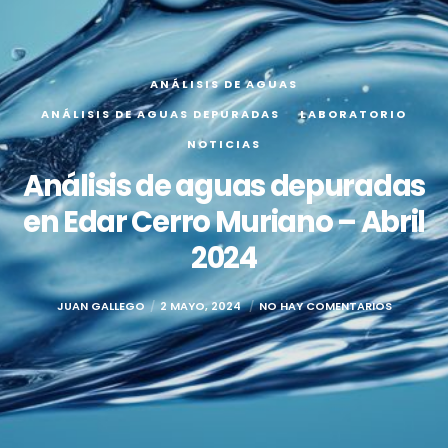
ANÁLISIS DE AGUAS
ANÁLISIS DE AGUAS DEPURADAS
LABORATORIO
NOTICIAS
Análisis de aguas depuradas
en Edar Cerro Muriano – Abril
2024
JUAN GALLEGO
2 MAYO, 2024
NO HAY COMENTARIOS