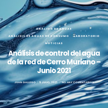
ANÁLISIS DE AGUAS
ANÁLISIS DE AGUAS DE CONSUMO
LABORATORIO
NOTICIAS
Análisis de control del agua
de la red de Cerro Muriano –
Junio 2021
JUAN GALLEGO
5 JULIO, 2021
NO HAY COMENTARIOS