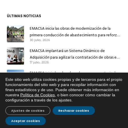
ÚLTIMAS NOTICIAS
EMACSA inicia las obras de modernización de la
primera conducción de abastecimiento para reforzar
30 julio, 2026
el suministro de agua de Córdoba
EMACSA implantará un Sistema Dinámico de
Adquisición para agilizar la contratación de obras en
17 julio, 2026
sus redes e instalaciones
EMACSA inicia hoy las obras de una nueva arteria de
abastecimiento y una red de agua no potable en
Este sitio web utiliza cookies propias y de terceros para el propio
13 julio, 2026
x
funcionamiento del sitio web y para recopilar información con
Ingeniero Ruiz de Azúa
fines estadísticos y de uso. Puede obtener más información en
Si tiene cualquier duda sobre
Caracterización ZA Córdoba Red Quemadas- 1ª Sem
nuestra
Política de Cookies
, o bien conocer cómo cambiar la
EMACSA, haga click abajo.
configuración a través de los ajustes
.
2026
9 julio, 2026
Ajustes de cookies
Rechazar cookies
Caracterización ZA Córdoba Red Carrera Caballo-1º
Aceptar cookies
Sem 2026