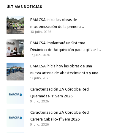
ÚLTIMAS NOTICIAS
EMACSA inicia las obras de
modernización de la primera
30 julio, 2026
conducción de abastecimiento para
reforzar el suministro de agua de
EMACSA implantará un Sistema
Córdoba
Dinámico de Adquisición para agilizar la
17 julio, 2026
contratación de obras en sus redes e
instalaciones
EMACSA inicia hoy las obras de una
nueva arteria de abastecimiento y una
13 julio, 2026
red de agua no potable en Ingeniero
Ruiz de Azúa
Caracterización ZA Córdoba Red
Quemadas- 1ª Sem 2026
9 julio, 2026
Caracterización ZA Córdoba Red
Carrera Caballo-1º Sem 2026
9 julio, 2026