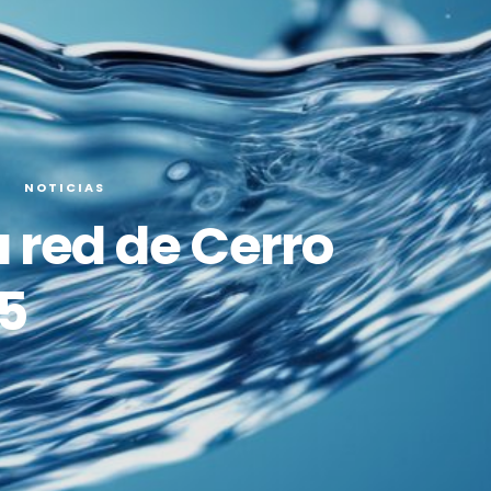
O
NOTICIAS
a red de Cerro
5