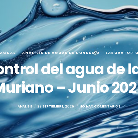
 AGUAS
ANÁLISIS DE AGUAS DE CONSUMO
LABORATORI
ontrol del agua de l
Muriano – Junio 202
ANALISIS
22 SEPTIEMBRE, 2025
NO HAY COMENTARIOS