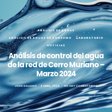
ANÁLISIS DE AGUAS
ANÁLISIS DE AGUAS DE CONSUMO
LABORATORIO
NOTICIAS
Análisis de control del agua
de la red de Cerro Muriano –
Marzo 2024
JUAN GALLEGO
3 ABRIL, 2024
NO HAY COMENTARIOS