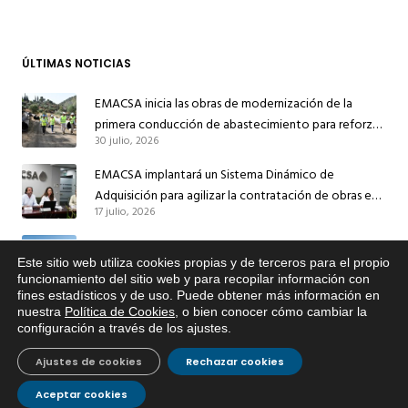
ÚLTIMAS NOTICIAS
EMACSA inicia las obras de modernización de la
primera conducción de abastecimiento para reforzar
30 julio, 2026
el suministro de agua de Córdoba
EMACSA implantará un Sistema Dinámico de
Adquisición para agilizar la contratación de obras en
17 julio, 2026
sus redes e instalaciones
EMACSA inicia hoy las obras de una nueva arteria de
Este sitio web utiliza cookies propias y de terceros para el propio
abastecimiento y una red de agua no potable en
x
funcionamiento del sitio web y para recopilar información con
13 julio, 2026
Ingeniero Ruiz de Azúa
fines estadísticos y de uso. Puede obtener más información en
Si tiene cualquier duda sobre
nuestra
Política de Cookies
, o bien conocer cómo cambiar la
Caracterización ZA Córdoba Red Quemadas- 1ª Sem
EMACSA, haga click abajo.
configuración a través de los ajustes
.
2026
9 julio, 2026
Ajustes de cookies
Rechazar cookies
Caracterización ZA Córdoba Red Carrera Caballo-1º
Aceptar cookies