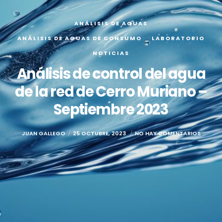
ANÁLISIS DE AGUAS
ANÁLISIS DE AGUAS DE CONSUMO
LABORATORIO
NOTICIAS
Análisis de control del agua
de la red de Cerro Muriano –
Septiembre 2023
JUAN GALLEGO
25 OCTUBRE, 2023
NO HAY COMENTARIOS