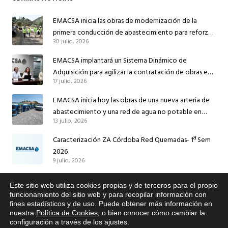
EMACSA inicia las obras de modernización de la
primera conducción de abastecimiento para reforzar
30 julio, 2026
el suministro de agua de Córdoba
EMACSA implantará un Sistema Dinámico de
Adquisición para agilizar la contratación de obras en
17 julio, 2026
sus redes e instalaciones
EMACSA inicia hoy las obras de una nueva arteria de
abastecimiento y una red de agua no potable en
13 julio, 2026
Ingeniero Ruiz de Azúa
Caracterización ZA Córdoba Red Quemadas- 1ª Sem
2026
9 julio, 2026
Caracterización ZA Córdoba Red Carrera Caballo-1º
Este sitio web utiliza cookies propias y de terceros para el propio
Sem 2026
x
funcionamiento del sitio web y para recopilar información con
9 julio, 2026
fines estadísticos y de uso. Puede obtener más información en
Si tiene cualquier duda sobre
nuestra
Política de Cookies
, o bien conocer cómo cambiar la
EMACSA, haga click abajo.
configuración a través de los ajustes
.
Caracterización ZA Medina Azahara-1º Sem 2026