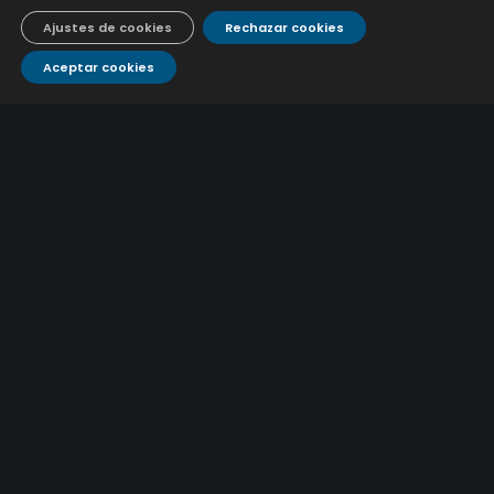
9 julio, 2026
Ajustes de cookies
Rechazar cookies
Aceptar cookies
CONTÁCTANOS
Atención al
Corporativo
C/ De los Plateros, 1
14006 Córdoba
cliente
957 222 500
aguacor@emacsa.es
900 700 070
atcliente@emacsa.es
© 2025 Empresa Municipal de Aguas de Córdoba S.A.