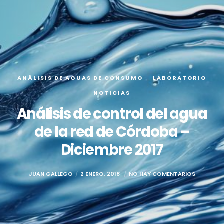
ANÁLISIS DE AGUAS DE CONSUMO
LABORATORIO
NOTICIAS
Análisis de control del agua
de la red de Córdoba –
Diciembre 2017
JUAN GALLEGO
2 ENERO, 2018
NO HAY COMENTARIOS