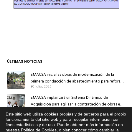
ÚLTIMAS NOTICIAS
EMACSA inicia las obras de modernización de la
primera conducción de abastecimiento para reforzar
30 julio, 2026
el suministro de agua de Córdoba
EMACSA implantará un Sistema Dinámico de
Adquisición para agilizar la contratación de obras en
17 julio, 2026
sus redes e instalaciones
Este sitio web utiliza cookies propias y de terceros para el propio
x
EMACSA inicia hoy las obras de una nueva arteria de
funcionamiento del sitio web y para recopilar información con
fines estadísticos y de uso. Puede obtener más información en
Si tiene cualquier duda sobre
abastecimiento y una red de agua no potable en
nuestra
Política de Cookies
, o bien conocer cómo cambiar la
EMACSA, haga click abajo.