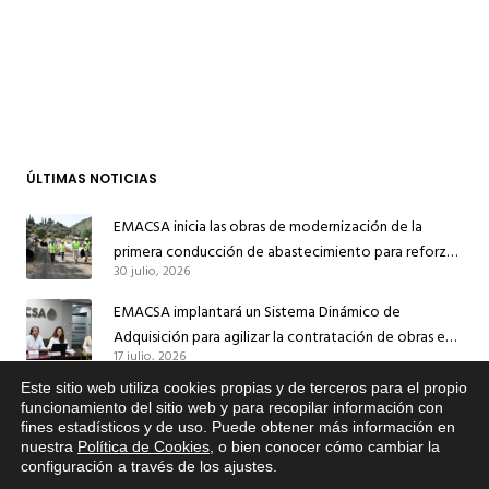
ÚLTIMAS NOTICIAS
EMACSA inicia las obras de modernización de la
primera conducción de abastecimiento para reforzar
30 julio, 2026
el suministro de agua de Córdoba
EMACSA implantará un Sistema Dinámico de
Adquisición para agilizar la contratación de obras en
17 julio, 2026
sus redes e instalaciones
Este sitio web utiliza cookies propias y de terceros para el propio
EMACSA inicia hoy las obras de una nueva arteria de
x
funcionamiento del sitio web y para recopilar información con
abastecimiento y una red de agua no potable en
fines estadísticos y de uso. Puede obtener más información en
Si tiene cualquier duda sobre
13 julio, 2026
Ingeniero Ruiz de Azúa
nuestra
Política de Cookies
, o bien conocer cómo cambiar la
EMACSA, haga click abajo.
configuración a través de los ajustes
.
Caracterización ZA Córdoba Red Quemadas- 1ª Sem