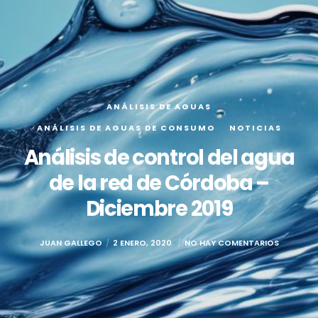
ANÁLISIS DE AGUAS
ANÁLISIS DE AGUAS DE CONSUMO
NOTICIAS
Análisis de control del agua
de la red de Córdoba –
Diciembre 2019
JUAN GALLEGO
2 ENERO, 2020
NO HAY COMENTARIOS