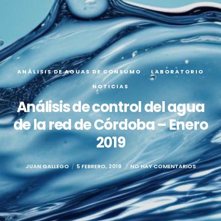
ANÁLISIS DE AGUAS DE CONSUMO
LABORATORIO
NOTICIAS
Análisis de control del agua
de la red de Córdoba – Enero
2019
JUAN GALLEGO
5 FEBRERO, 2019
NO HAY COMENTARIOS