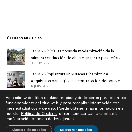
ÚLTIMAS NOTICIAS
EMACSA inicia las obras de modernización de la
primera conducción de abastecimiento para reforzar
30 julio, 2026
el suministro de agua de Córdoba
EMACSA implantará un Sistema Dinámico de
Adquisición para agilizar la contratación de obras en
17 julio, 2026
sus redes e instalaciones
EMACSA inicia hoy las obras de una nueva arteria de
Este sitio web utiliza cookies propias y de terceros para el propio
x
funcionamiento del sitio web y para recopilar información con
abastecimiento y una red de agua no potable en
fines estadísticos y de uso. Puede obtener más información en
Si tiene cualquier duda sobre
13 julio, 2026
Ingeniero Ruiz de Azúa
nuestra
Política de Cookies
, o bien conocer cómo cambiar la
EMACSA, haga click abajo.
configuración a través de los ajustes
.
Caracterización ZA Córdoba Red Quemadas- 1ª Sem
2026
Ajustes de cookies
Rechazar cookies