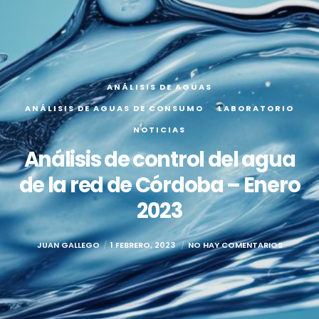
ANÁLISIS DE AGUAS
ANÁLISIS DE AGUAS DE CONSUMO
LABORATORIO
NOTICIAS
Análisis de control del agua
de la red de Córdoba – Enero
2023
JUAN GALLEGO
1 FEBRERO, 2023
NO HAY COMENTARIOS