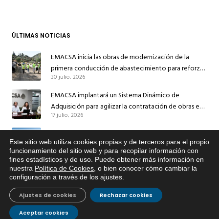
ÚLTIMAS NOTICIAS
EMACSA inicia las obras de modernización de la
primera conducción de abastecimiento para reforzar
30 julio, 2026
el suministro de agua de Córdoba
EMACSA implantará un Sistema Dinámico de
Adquisición para agilizar la contratación de obras en
17 julio, 2026
sus redes e instalaciones
EMACSA inicia hoy las obras de una nueva arteria de
Este sitio web utiliza cookies propias y de terceros para el propio
abastecimiento y una red de agua no potable en
x
funcionamiento del sitio web y para recopilar información con
13 julio, 2026
Ingeniero Ruiz de Azúa
fines estadísticos y de uso. Puede obtener más información en
Si tiene cualquier duda sobre
nuestra
Política de Cookies
, o bien conocer cómo cambiar la
EMACSA, haga click abajo.
Caracterización ZA Córdoba Red Quemadas- 1ª Sem
configuración a través de los ajustes
.
2026
9 julio, 2026
Ajustes de cookies
Rechazar cookies
Caracterización ZA Córdoba Red Carrera Caballo-1º
Aceptar cookies