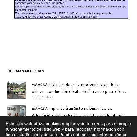
ÚLTIMAS NOTICIAS
EMACSA inicia las obras de modernización de la
primera conducción de abastecimiento para reforzar
30 julio, 2026
el suministro de agua de Córdoba
EMACSA implantará un Sistema Dinámico de
Adquisición para agilizar la contratación de obras en
17 julio, 2026
sus redes e instalaciones
Este sitio web utiliza cookies propias y de terceros para el propio
x
funcionamiento del sitio web y para recopilar información con
EMACSA inicia hoy las obras de una nueva arteria de
fines estadísticos y de uso. Puede obtener más información en
Si tiene cualquier duda sobre