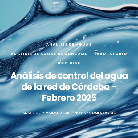
ANÁLISIS DE AGUAS
ANÁLISIS DE AGUAS DE CONSUMO
LABORATORIO
NOTICIAS
Análisis de control del agua
de la red de Córdoba –
Febrero 2025
ANALISIS
7 MARZO, 2025
NO HAY COMENTARIOS