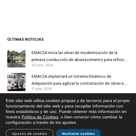
ÚLTIMAS NOTICIAS
EMACSA inicia las obras de modernización de la
primera conducción de abastecimiento para reforzar
30 julio, 2026
el suministro de agua de Córdoba
EMACSA implantará un Sistema Dinámico de
Adquisición para agilizar la contratación de obras en
17 julio, 2026
sus redes e instalaciones
EMACSA inicia hoy las obras de una nueva arteria de
Este sitio web utiliza cookies propias y de terceros para el propio
x
funcionamiento del sitio web y para recopilar información con
abastecimiento y una red de agua no potable en
fines estadísticos y de uso. Puede obtener más información en
Si tiene cualquier duda sobre
13 julio, 2026
Ingeniero Ruiz de Azúa
nuestra
Política de Cookies
, o bien conocer cómo cambiar la
EMACSA, haga click abajo.
configuración a través de los ajustes
.
Caracterización ZA Córdoba Red Quemadas- 1ª Sem
2026
Ajustes de cookies
Rechazar cookies