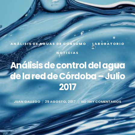
ANÁLISIS DE AGUAS DE CONSUMO
LABORATORIO
NOTICIAS
Análisis de control del agua
de la red de Córdoba – Julio
2017
JUAN GALLEGO
29 AGOSTO, 2017
NO HAY COMENTARIOS