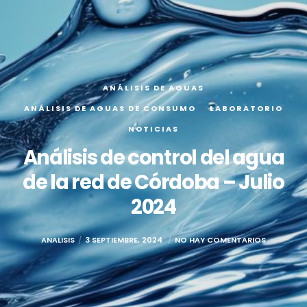
ANÁLISIS DE AGUAS
ANÁLISIS DE AGUAS DE CONSUMO
LABORATORIO
NOTICIAS
Análisis de control del agua
de la red de Córdoba – Julio
2024
ANALISIS
3 SEPTIEMBRE, 2024
NO HAY COMENTARIOS