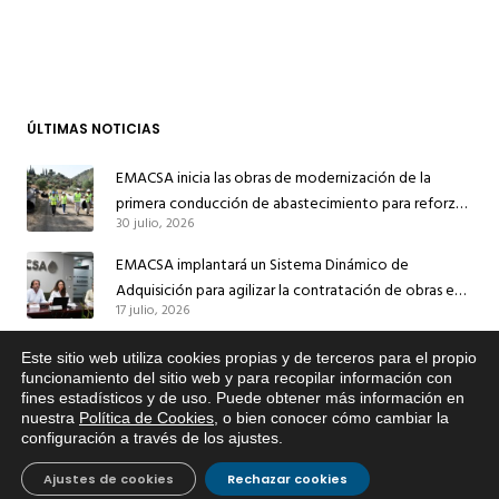
ÚLTIMAS NOTICIAS
EMACSA inicia las obras de modernización de la
primera conducción de abastecimiento para reforzar
30 julio, 2026
el suministro de agua de Córdoba
EMACSA implantará un Sistema Dinámico de
Adquisición para agilizar la contratación de obras en
17 julio, 2026
sus redes e instalaciones
EMACSA inicia hoy las obras de una nueva arteria de
Este sitio web utiliza cookies propias y de terceros para el propio
abastecimiento y una red de agua no potable en
x
funcionamiento del sitio web y para recopilar información con
13 julio, 2026
fines estadísticos y de uso. Puede obtener más información en
Si tiene cualquier duda sobre
Ingeniero Ruiz de Azúa
nuestra
Política de Cookies
, o bien conocer cómo cambiar la
EMACSA, haga click abajo.
Caracterización ZA Córdoba Red Quemadas- 1ª Sem
configuración a través de los ajustes
.
2026
Ajustes de cookies
Rechazar cookies
9 julio, 2026