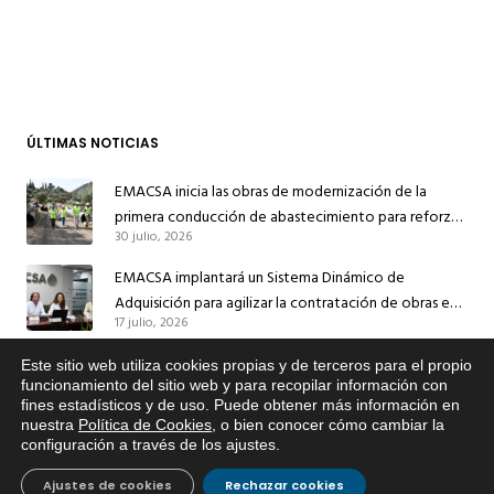
ÚLTIMAS NOTICIAS
EMACSA inicia las obras de modernización de la
primera conducción de abastecimiento para reforzar
30 julio, 2026
el suministro de agua de Córdoba
EMACSA implantará un Sistema Dinámico de
Adquisición para agilizar la contratación de obras en
17 julio, 2026
sus redes e instalaciones
EMACSA inicia hoy las obras de una nueva arteria de
Este sitio web utiliza cookies propias y de terceros para el propio
x
funcionamiento del sitio web y para recopilar información con
abastecimiento y una red de agua no potable en
fines estadísticos y de uso. Puede obtener más información en
Si tiene cualquier duda sobre
13 julio, 2026
Ingeniero Ruiz de Azúa
nuestra
Política de Cookies
, o bien conocer cómo cambiar la
EMACSA, haga click abajo.
configuración a través de los ajustes
.
Caracterización ZA Córdoba Red Quemadas- 1ª Sem
2026
Ajustes de cookies
Rechazar cookies