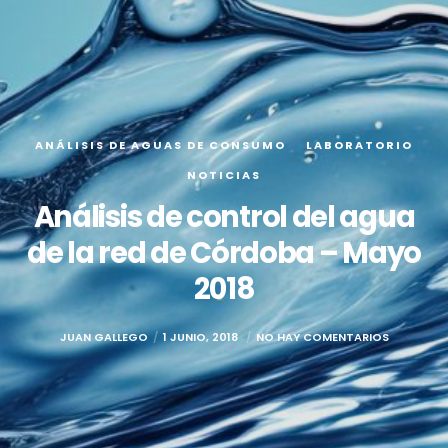
ANÁLISIS DE AGUAS DE CONSUMO
LABORATORIO
NOTICIAS
Análisis de control del agua
de la red de Córdoba – Mayo
2018
JUAN GALLEGO
1 JUNIO, 2018
NO HAY COMENTARIOS