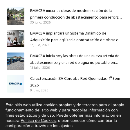
EMACSA inicia las obras de modernización de la
primera conducción de abastecimiento para reforzar
30 julio, 2026
el suministro de agua de Córdoba
EMACSA implantará un Sistema Dinámico de
Adquisición para agilizar la contratación de obras en
17 julio, 2026
sus redes e instalaciones
EMACSA inicia hoy las obras de una nueva arteria de
abastecimiento y una red de agua no potable en
13 julio, 2026
Ingeniero Ruiz de Azúa
Caracterización ZA Córdoba Red Quemadas- 1ª Sem
2026
9 julio, 2026
Caracterización ZA Córdoba Red Carrera Caballo-1º
Este sitio web utiliza cookies propias y de terceros para el propio
Sem 2026
x
funcionamiento del sitio web y para recopilar información con
9 julio, 2026
fines estadísticos y de uso. Puede obtener más información en
Si tiene cualquier duda sobre
nuestra
Política de Cookies
, o bien conocer cómo cambiar la
EMACSA, haga click abajo.
configuración a través de los ajustes
.
Caracterización ZA Medina Azahara-1º Sem 2026