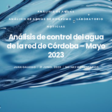
ANÁLISIS DE AGUAS
ANÁLISIS DE AGUAS DE CONSUMO
LABORATORIO
NOTICIAS
Análisis de control del agua
de la red de Córdoba – Mayo
2023
JUAN GALLEGO
21 JUNIO, 2023
NO HAY COMENTARIOS