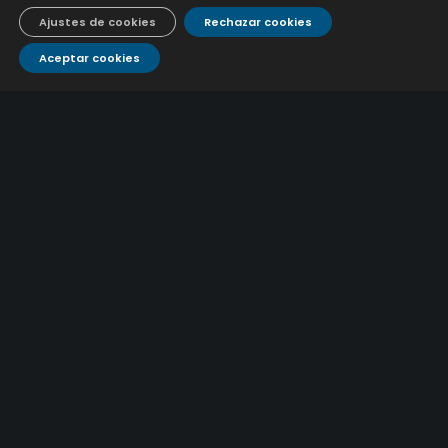
9 julio, 2026
Ajustes de cookies
Rechazar cookies
Aceptar cookies
CONTÁCTANOS
Atención al
Corporativo
C/ De los Plateros, 1
14006 Córdoba
cliente
957 222 500
aguacor@emacsa.es
900 700 070
atcliente@emacsa.es
© 2025 Empresa Municipal de Aguas de Córdoba S.A.