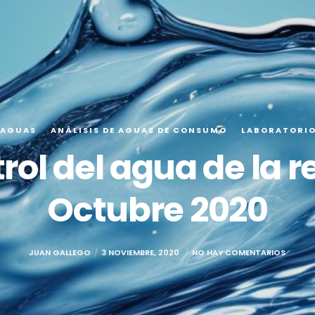
 AGUAS
ANÁLISIS DE AGUAS DE CONSUMO
LABORATORI
trol del agua de la 
Octubre 2020
JUAN GALLEGO
3 NOVIEMBRE, 2020
NO HAY COMENTARIOS