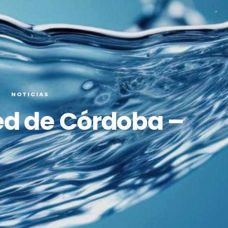
O
NOTICIAS
red de Córdoba –