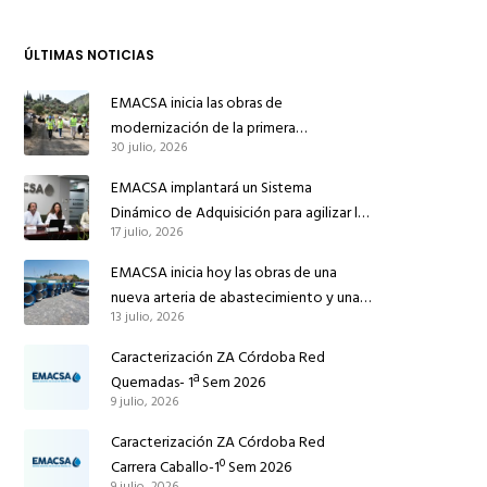
ÚLTIMAS NOTICIAS
EMACSA inicia las obras de
modernización de la primera
30 julio, 2026
conducción de abastecimiento para
reforzar el suministro de agua de
EMACSA implantará un Sistema
Córdoba
Dinámico de Adquisición para agilizar la
17 julio, 2026
contratación de obras en sus redes e
instalaciones
EMACSA inicia hoy las obras de una
nueva arteria de abastecimiento y una
13 julio, 2026
red de agua no potable en Ingeniero
Ruiz de Azúa
Caracterización ZA Córdoba Red
Quemadas- 1ª Sem 2026
9 julio, 2026
Caracterización ZA Córdoba Red
Carrera Caballo-1º Sem 2026
9 julio, 2026